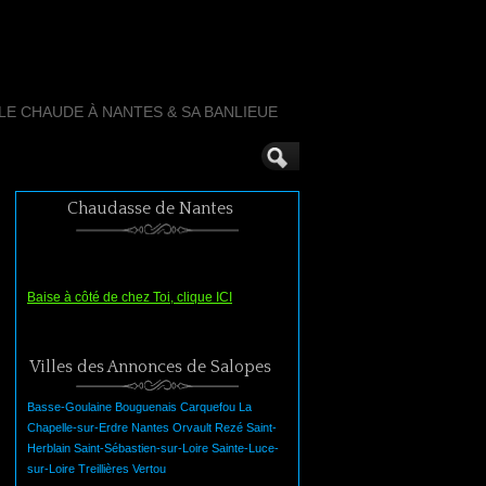
LLE CHAUDE À NANTES & SA BANLIEUE
Chaudasse de Nantes
Baise à côté de chez Toi, clique ICI
Villes des Annonces de Salopes
Basse-Goulaine
Bouguenais
Carquefou
La
Chapelle-sur-Erdre
Nantes
Orvault
Rezé
Saint-
Herblain
Saint-Sébastien-sur-Loire
Sainte-Luce-
sur-Loire
Treillières
Vertou