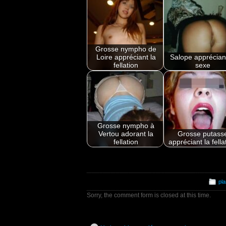
Grosse nympho de
Loire appréciant la
Salope appréciant
fellation
sexe
Grosse nympho à
Vertou adorant la
Grosse putass
fellation
appréciant la fella
pla
Sorry, the comment form is closed at this time.