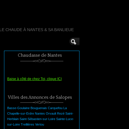
LLE CHAUDE À NANTES & SA BANLIEUE
Chaudasse de Nantes
Baise à côté de chez Toi, clique ICI
Villes des Annonces de Salopes
Basse-Goulaine
Bouguenais
Carquefou
La
Chapelle-sur-Erdre
Nantes
Orvault
Rezé
Saint-
Herblain
Saint-Sébastien-sur-Loire
Sainte-Luce-
sur-Loire
Treillières
Vertou