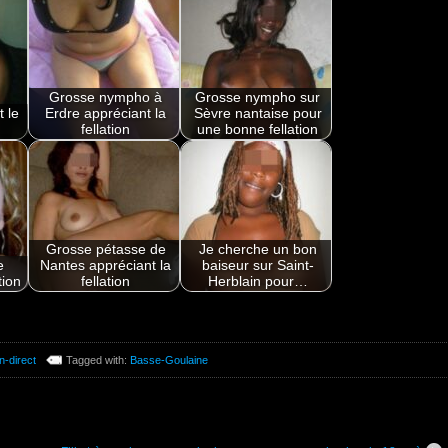
Grosse nympho à
Grosse nympho sur
 le
Erdre appréciant la
Sèvre nantaise pour
fellation
une bonne fellation
Grosse pétasse de
Je cherche un bon
e
Nantes appréciant la
baiseur sur Saint-
tion
fellation
Herblain pour…
n-direct
Tagged with:
Basse-Goulaine