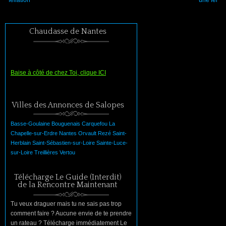
fellation
une fel
Chaudasse de Nantes
Baise à côté de chez Toi, clique ICI
Villes des Annonces de Salopes
Basse-Goulaine
Bouguenais
Carquefou
La
Chapelle-sur-Erdre
Nantes
Orvault
Rezé
Saint-
Herblain
Saint-Sébastien-sur-Loire
Sainte-Luce-
sur-Loire
Treillières
Vertou
Télécharge Le Guide (Interdit)
de la Rencontre Maintenant
Tu veux draguer mais tu ne sais pas trop
comment faire ? Aucune envie de te prendre
un rateau ? Télécharge immédiatement Le