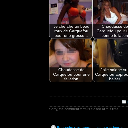
Je cherche un beau
Chaudasse de
roux de Carquefou
Carquefou pour 
pour une grosse…
bonne fellatio
Chaudasse de
Jolie salope su
Carquefou pour une
Carquefou appréc
fellation
baiser
Sorry, the comment form is closed at this time.
Rencontre sexe avec une grosse vicieuse de 