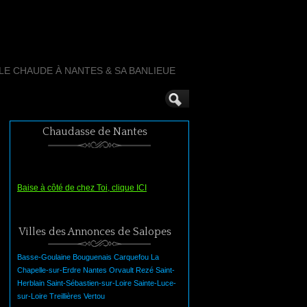
LLE CHAUDE À NANTES & SA BANLIEUE
Chaudasse de Nantes
Baise à côté de chez Toi, clique ICI
Villes des Annonces de Salopes
Basse-Goulaine
Bouguenais
Carquefou
La
Chapelle-sur-Erdre
Nantes
Orvault
Rezé
Saint-
Herblain
Saint-Sébastien-sur-Loire
Sainte-Luce-
sur-Loire
Treillières
Vertou