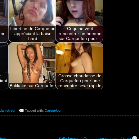
Libertine de Carquefou
Coquine veut
une
appréciant la baise
rencontrer un homme
n
hard
sur Carquefou pour…
r
Grosse chaudasse de
iant
Carquefou pour une
Bukkake sur Carquefou
rencontre sexe rapide
plan-direct
Tagged with:
Carquefou
Erdre
Belle femme à Orvault pour un mec africain