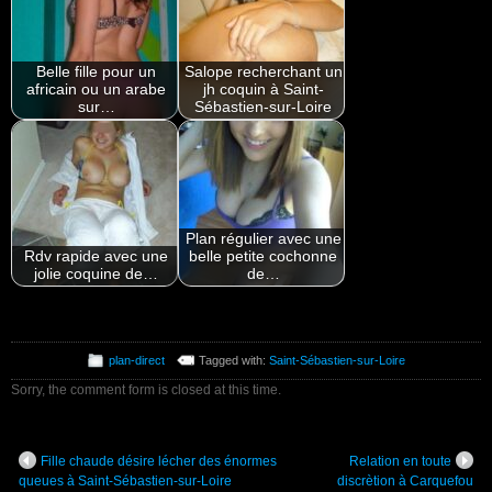
Belle fille pour un
Salope recherchant un
africain ou un arabe
jh coquin à Saint-
sur…
Sébastien-sur-Loire
Plan régulier avec une
Rdv rapide avec une
belle petite cochonne
jolie coquine de…
de…
plan-direct
Tagged with:
Saint-Sébastien-sur-Loire
Sorry, the comment form is closed at this time.
Fille chaude désire lécher des énormes
Relation en toute
queues à Saint-Sébastien-sur-Loire
discrètion à Carquefou